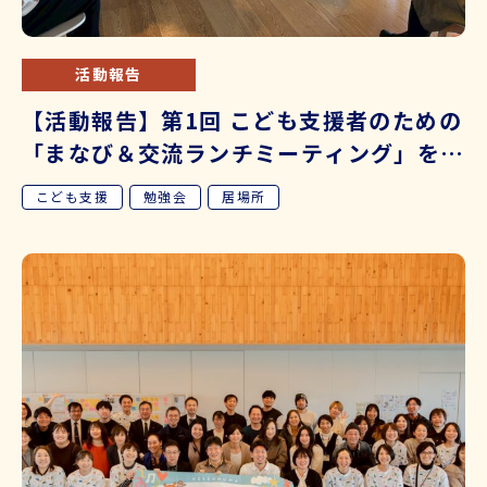
活動報告
【活動報告】第1回 こども支援者のための
「まなび＆交流ランチミーティング」を開
催しました
こども支援
勉強会
居場所