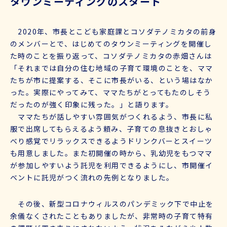
タウンミーティングのスタート
2020年、市長とこども家庭課とコソダテノミカタの前身
のメンバーとで、はじめてのタウンミーティングを開催し
た時のことを振り返って、コソダテノミカタの赤畑さんは
「それまでは自分の住む地域の子育て環境のことを、ママ
たちが市に提案する、そこに市長がいる、という場はなか
った。実際にやってみて、ママたちがとってもたのしそう
だったのが強く印象に残った。」と語ります。
ママたちが話しやすい雰囲気がつくれるよう、市長に私
服で出席してもらえるよう頼み、子育ての息抜きとおしゃ
べり感覚でリラックスできるようドリンクバーとスイーツ
も用意しました。また初開催の時から、乳幼児をもつママ
が参加しやすいよう託児を利用できるようにし、市開催イ
ベントに託児がつく流れの先例となりました。
その後、新型コロナウィルスのパンデミック下で中止を
余儀なくされたこともありましたが、非常時の子育て特有