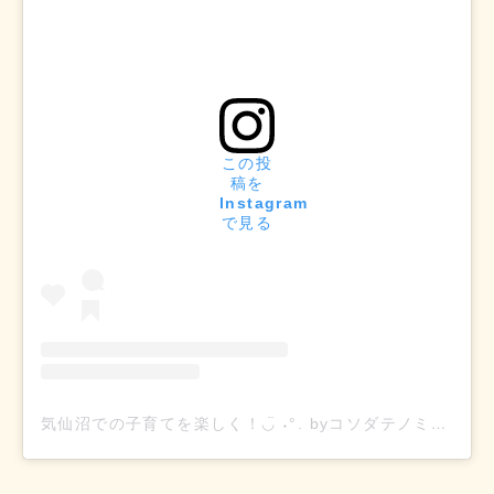
この投
稿を
Instagram
で見る
気仙沼での子育てを楽しく！◡̈ ˖°. byコソダテノミカタ(@kesennuma_kosodate)がシェアした投稿