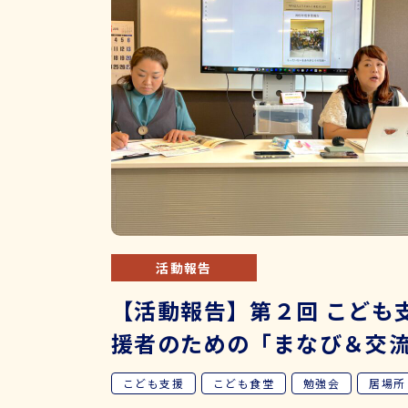
活動報告
【活動報告】第２回 こども
援者のための「まなび＆交
ンチミーティング こども
こども支援
こども食堂
勉強会
居場所