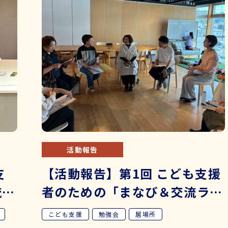
活動報告
支
【活動報告】第1回 こども支援
流ラ
者のための「まなび＆交流ラン
食堂
チミーティング」を開催しまし
こども支援
勉強会
居場所