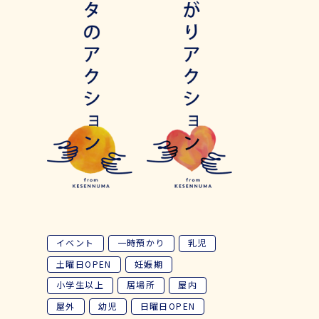
イベント
一時預かり
乳児
土曜日OPEN
妊娠期
小学生以上
居場所
屋内
屋外
幼児
日曜日OPEN