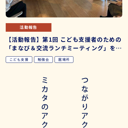
活動報告
【活動報告】第1回 こども支援者のための
「まなび＆交流ランチミーティング」を開
催しました
こども支援
勉強会
居場所