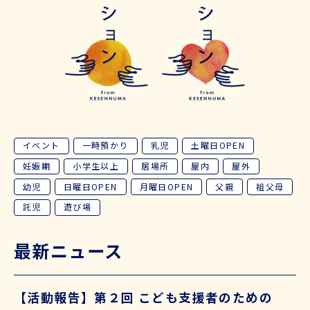
イベント
一時預かり
乳児
土曜日OPEN
妊娠期
小学生以上
居場所
屋内
屋外
幼児
日曜日OPEN
月曜日OPEN
父親
祖父母
託児
遊び場
最新ニュース
【活動報告】第２回 こども支援者のための