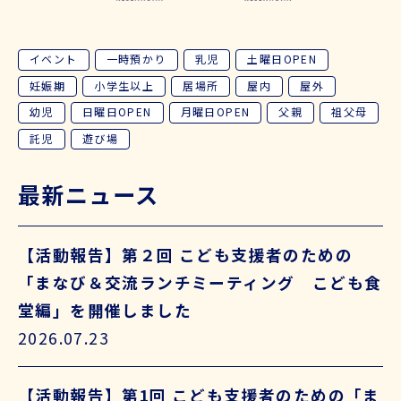
イベント
一時預かり
乳児
土曜日OPEN
妊娠期
小学生以上
居場所
屋内
屋外
幼児
日曜日OPEN
月曜日OPEN
父親
祖父母
託児
遊び場
最新ニュース
【活動報告】第２回 こども支援者のための
「まなび＆交流ランチミーティング こども食
堂編」を開催しました
2026.07.23
【活動報告】第1回 こども支援者のための「ま