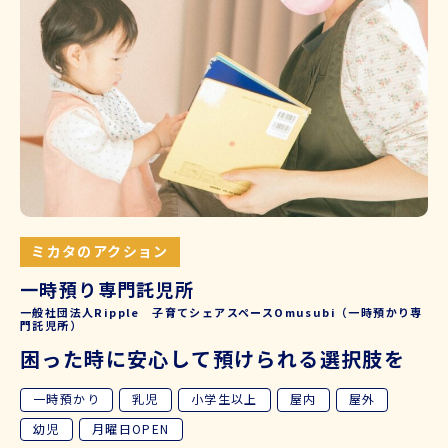
ミカタのアクション
一時預り専門託児所
一般社団法人Ripple 子育てシェアスペースOmusubi（一時預かり専
門託児所）
困った時に安心して預けられる選択肢を
一時預かり
乳児
小学生以上
屋内
屋外
幼児
月曜日OPEN