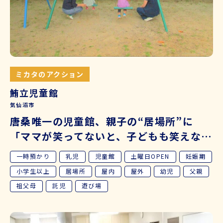
ミカタのアクション
鮪立児童館
気仙沼市
唐桑唯一の児童館、親子の“居場所”に
「ママが笑ってないと、子どもも笑えな
い」
一時預かり
乳児
児童館
土曜日OPEN
妊娠期
小学生以上
居場所
屋内
屋外
幼児
父親
祖父母
託児
遊び場