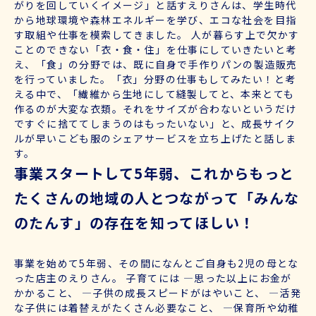
がりを回していくイメージ」と話すえりさんは、学生時代
から地球環境や森林エネルギーを学び、エコな社会を目指
す取組や仕事を模索してきました。 人が暮らす上で欠かす
ことのできない「衣・食・住」を仕事にしていきたいと考
え、「食」の分野では、既に自身で手作りパンの製造販売
を行っていました。「衣」分野の仕事もしてみたい！と考
える中で、「繊維から生地にして縫製してと、本来とても
作るのが大変な衣類。それをサイズが合わないというだけ
ですぐに捨ててしまうのはもったいない」と、成長サイク
ルが早いこども服のシェアサービスを立ち上げたと話しま
す。
事業スタートして5年弱、これからもっと
たくさんの地域の人とつながって「みんな
のたんす」の存在を知ってほしい！
事業を始めて5年弱、その間になんとご自身も2児の母とな
った店主のえりさん。 子育てには ―思った以上にお金が
かかること、 ―子供の成長スピードがはやいこと、 ―活発
な子供には着替えがたくさん必要なこと、 ―保育所や幼稚