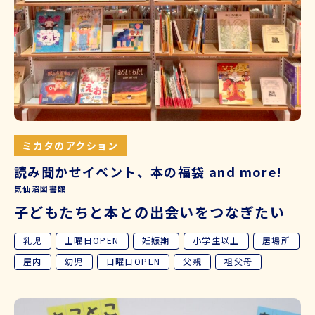
ミカタのアクション
読み聞かせイベント、本の福袋 and more!
気仙沼図書館
子どもたちと本との出会いをつなぎたい
乳児
土曜日OPEN
妊娠期
小学生以上
居場所
屋内
幼児
日曜日OPEN
父親
祖父母