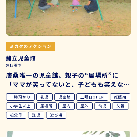
ミカタのアクション
鮪立児童館
気仙沼市
唐桑唯一の児童館、親子の“居場所”に
「ママが笑ってないと、子どもも笑えな
い」
一時預かり
乳児
児童館
土曜日OPEN
妊娠期
小学生以上
居場所
屋内
屋外
幼児
父親
祖父母
託児
遊び場