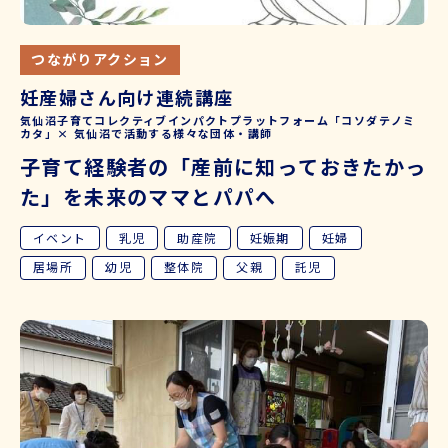
つながりアクション
妊産婦さん向け連続講座
気仙沼子育てコレクティブインパクトプラットフォーム「コソダテノミ
カタ」× 気仙沼で活動する様々な団体・講師
子育て経験者の「産前に知っておきたかっ
た」を未来のママとパパへ
イベント
乳児
助産院
妊娠期
妊婦
居場所
幼児
整体院
父親
託児