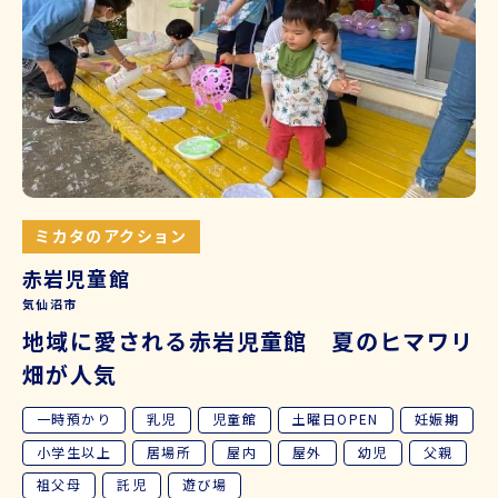
ミカタのアクション
赤岩児童館
気仙沼市
地域に愛される赤岩児童館 夏のヒマワリ
畑が人気
一時預かり
乳児
児童館
土曜日OPEN
妊娠期
小学生以上
居場所
屋内
屋外
幼児
父親
祖父母
託児
遊び場