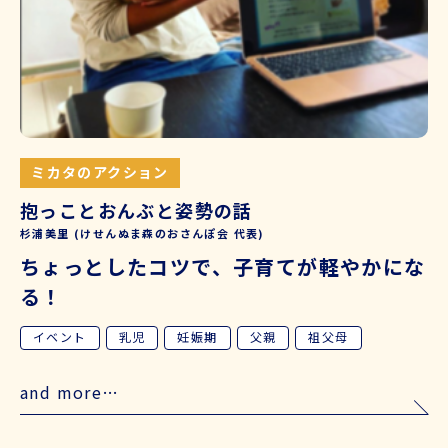
ミカタのアクション
抱っことおんぶと姿勢の話
杉浦美里 (けせんぬま森のおさんぽ会 代表)
ちょっとしたコツで、子育てが軽やかにな
る！
イベント
乳児
妊娠期
父親
祖父母
and more…