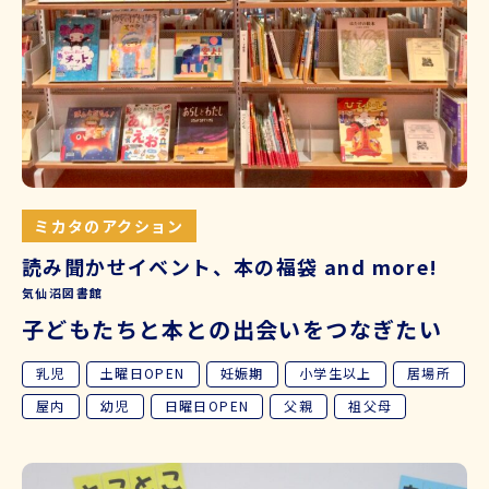
ミカタのアクション
読み聞かせイベント、本の福袋 and more!
気仙沼図書館
子どもたちと本との出会いをつなぎたい
乳児
土曜日OPEN
妊娠期
小学生以上
居場所
屋内
幼児
日曜日OPEN
父親
祖父母