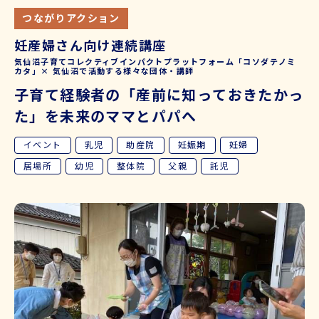
つながりアクション
妊産婦さん向け連続講座
気仙沼子育てコレクティブインパクトプラットフォーム「コソダテノミ
カタ」× 気仙沼で活動する様々な団体・講師
子育て経験者の「産前に知っておきたかっ
た」を未来のママとパパへ
イベント
乳児
助産院
妊娠期
妊婦
居場所
幼児
整体院
父親
託児