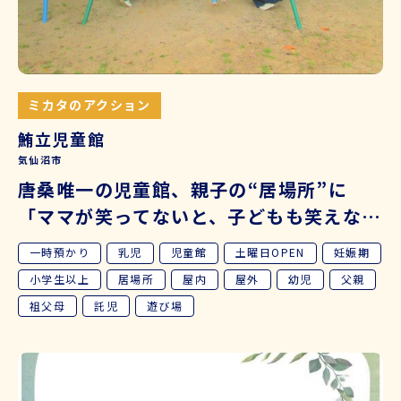
ミカタのアクション
鮪立児童館
気仙沼市
唐桑唯一の児童館、親子の“居場所”に
「ママが笑ってないと、子どもも笑えな
い」
一時預かり
乳児
児童館
土曜日OPEN
妊娠期
小学生以上
居場所
屋内
屋外
幼児
父親
祖父母
託児
遊び場