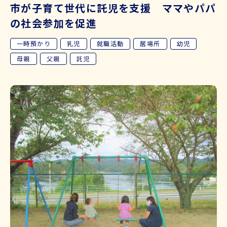
市が子育て世代に託児を支援 ママやパパ
の社会参加を促進
一時預かり
乳児
就職活動
居場所
幼児
母親
父親
託児