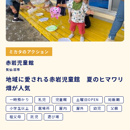
ミカタのアクション
赤岩児童館
気仙沼市
地域に愛される赤岩児童館 夏のヒマワリ
畑が人気
一時預かり
乳児
児童館
土曜日OPEN
妊娠期
小学生以上
居場所
屋内
屋外
幼児
父親
祖父母
託児
遊び場